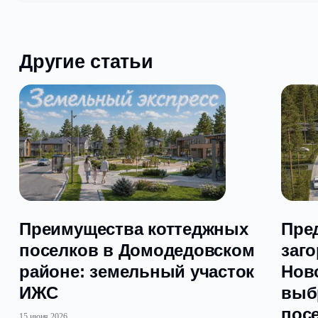
Такое возможно, если окажется, что назначение земел
3. Оспаривание сделки.
Сделки могут оспаривать наследники, которые по тем 
Также сделку может оспаривать, например, супруг или 
Третьи лица, чьи права затрагивает и нарушает эта сд
Итог
Мы рассмотрели базовые документы, которые обязате
Дополнительно продавца можно проверить на отсутств
Проверить действительность паспорта через сайт МВ
Вообще, если заниматься этим самостоятельно — это 
Рекомендуем при покупке земельного участка обраща
Компания
«Земельный экспресс»
реализует земельные
Работает с физическими и юридическими лицами, пре