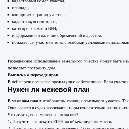
В обязательном порядке нужно заказать
выписку из Е
Обременения могут налагаться не только судебными 
может находиться в
охранной зоне
, например, газопр
Какую выписку из ЕГРН заказ
Выписка об объекте недвижимости
Из нее вы узнаете:
кадастровый номер участка,
площадь,
координаты границ участка,
кадастровую стоимость,
категорию земли и ВРИ,
информацию о наличии обременений и арестов,
попадает ли участок в зоны с особыми условиями и