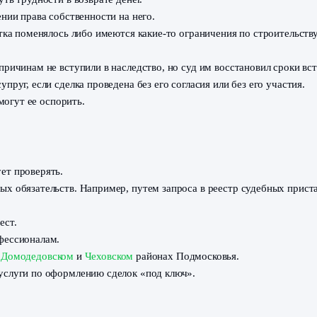
р, под ИЖС, и собирается на нем строиться. Однако в пос
случае информация из ПЗЗ считается приоритетной.
и из ЕГРН и ПЗЗ.
ли планируете купить участок в Московской области –
ПЗЗ
о участка
.
ия, влияющие на строительство.
м для вас, но если где-то рядом находятся кладбище, ли
опускается строительство только некапитальных построек.
астка
т возникнуть трудности в возврате денег.
 в оформлении права собственности на него.