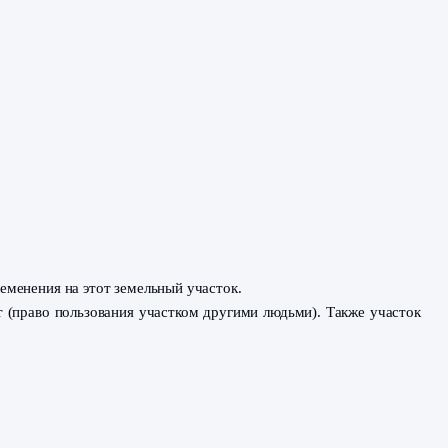
емельного участка.
ка.
ска из ЕГРН.