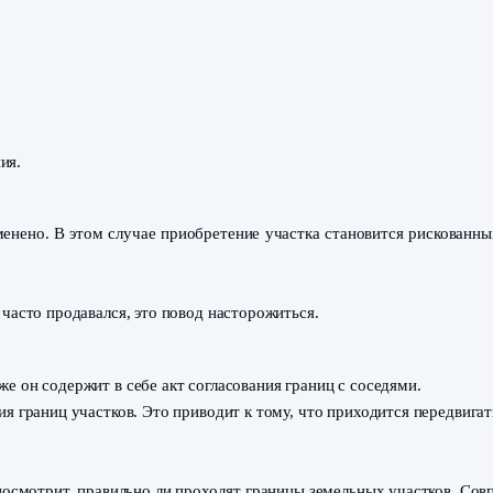
ГРН
и проверить, является ли человек собственником и име
приставами в связи с какими-то долгами. Это может быть
овода.
ать
спользования.