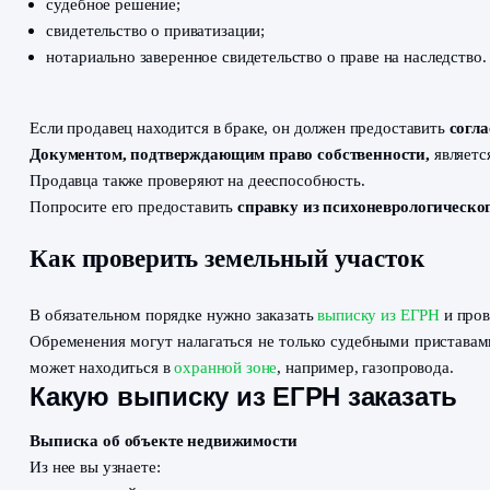
В первую очередь необходимо проверить документы, н
Правоустанавливающие документы:
договоры купли-продажи, дарения, мены;
акт о предоставлении участка местной администрац
судебное решение;
свидетельство о приватизации;
нотариально заверенное свидетельство о праве на н
Если продавец находится в браке, он должен предост
Документом, подтверждающим право собственност
Продавца также проверяют на дееспособность.
Попросите его предоставить
справку из психоневро
Как проверить земельный участо