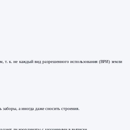
ются ли какие-то обременения на этот земельный участок.
, например, сервитут (право пользования участком други