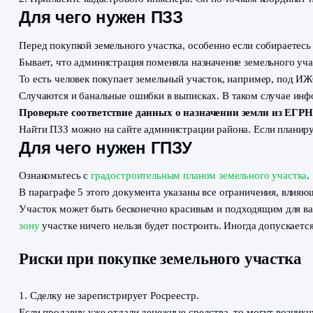
Разрешенное использование земельного участка может
позволяет построить дом.
Выписка о переходе прав
В ней перечислены все предыдущие собственники. Есл
Нужен ли межевой план
В
межевом плане
отображены границы земельного учас
Очень часто в судах возникают споры относительно ра
Что делать, если межевого плана нет?
1. Получите выписку из ЕГРН на объект недвижимост
2. Пригласите кадастрового инженера. Он по точкам 
Для чего нужен ПЗЗ
Перед покупкой земельного участка, особенно если с
Бывает, что администрация поменяла назначение земел