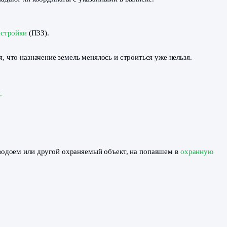
новится рискованным, т. к. не каждый вид разрешенного 
 соседями.
иходится передвигать заборы, а иногда даже сносить строе
льных участков. Совпадают ли координаты с указанными в
емлепользования и застройки
(ПЗЗ).
ровались.