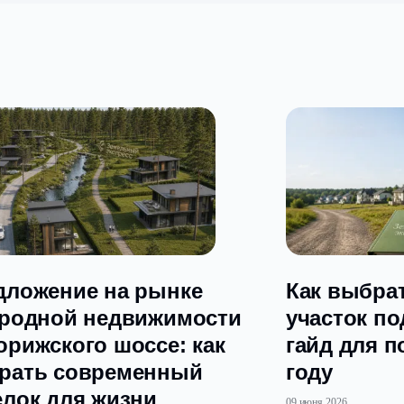
ьного участка поменялось либо имеются какие-то ограниче
или иным причинам не вступили в наследство, но суд им в
бывший супруг, если сделка проведена без его согласия ил
елка, тоже могут ее оспорить.
льно следует проверять.
ие долговых обязательств. Например, путем запроса в р
Д.
тот еще квест.
ться к профессионалам.
 участки в
Домодедовском
и
Чеховском
районах Подмоско
доставляя услуги по оформлению сделок «под ключ».