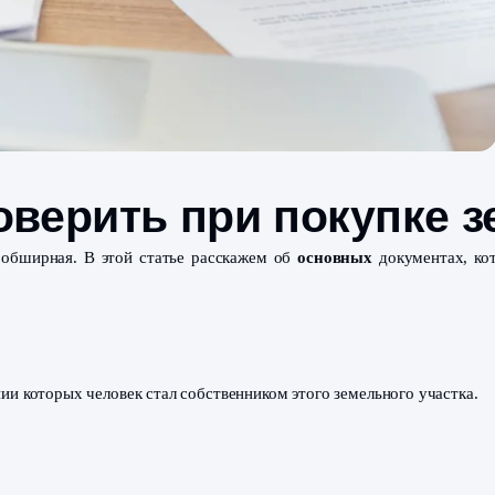
проверить при пок
ца – тема обширная. В этой статье расскажем об
осно
тка