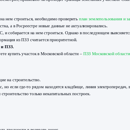
 быть изменено. В этом случае приобретение участка ста
и участок часто продавался, это повод насторожиться.
тка. Также он содержит в себе акт согласования границ с
сположения границ участков. Это приводит к тому, что пр
и.
координат посмотрит, правильно ли проходят границы земе
обираетесь на нем строиться, необходимо проверить
план з
ьного участка, а в Росреестре новые данные не актуализи