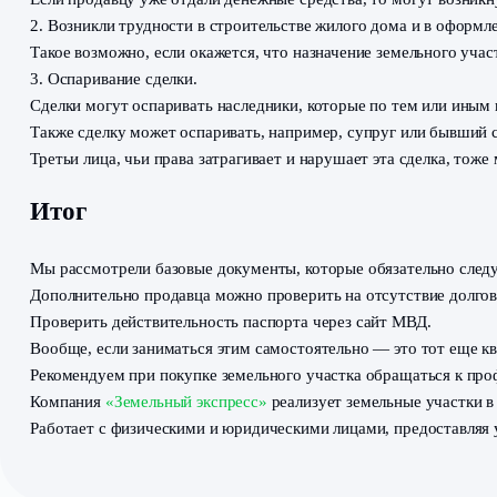
То есть человек покупает земельный участок, наприме
Случаются и банальные ошибки в выписках. В таком 
Проверьте соответствие данных о назначении земл
Найти ПЗЗ можно на сайте администрации района. Ес
Для чего нужен ГПЗУ
Ознакомьтесь с
градостроительным планом земельног
В параграфе 5 этого документа указаны все ограничен
Участок может быть бесконечно красивым и подходящи
зону
участке ничего нельзя будет построить. Иногда д
Риски при покупке земельного уч
1. Сделку не зарегистрирует Росреестр.
Если продавцу уже отдали денежные средства, то могу
2. Возникли трудности в строительстве жилого дома и