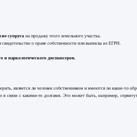
а основании которых человек стал собственником этого з
ией;
аследство.
авить
согласие супруга
на продажу этого земельного участ
и,
является свидетельство о праве собственности или выпи
логического и наркологического диспансеров.
к