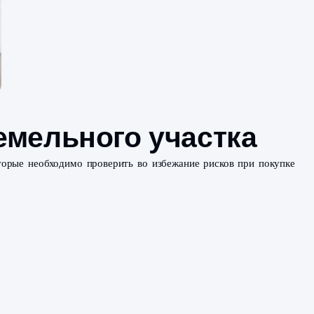
упке земельного у
вных
документах, которые необходимо проверить во избе