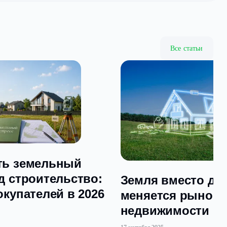
ния по строительству.
осстановил сроки вступления в права.
и без его участия.
еестр судебных приставов.
вья.