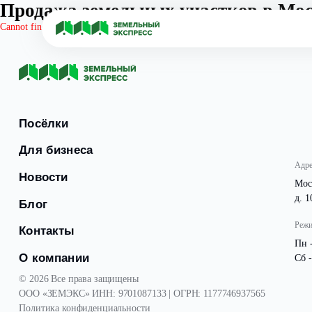
Продажа земельных участков 
Cannot find 'map' template with page ''
Посёлки
Для бизнеса
Новости
Блог
Контакты
О компании