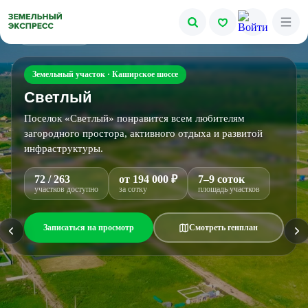
Все фото
Главная
●
Земельные участки
●
Светлый
Земельный участок · Каширское шоссе
Светлый
Поселок «Светлый» понравится всем любителям
загородного простора, активного отдыха и развитой
инфраструктуры.
72 / 263
от 194 000 ₽
7–9 соток
участков доступно
за сотку
площадь участков
Записаться на просмотр
Смотреть генплан