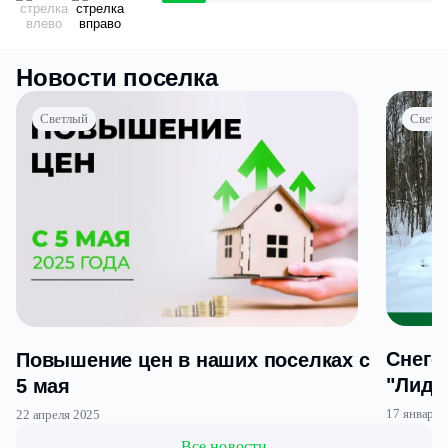
Новости поселка
Светлый
Светл
Снего
Повышение цен в наших поселках с
"Лидер
5 мая
"Свет
17 января 
22 апреля 2025
Все новости