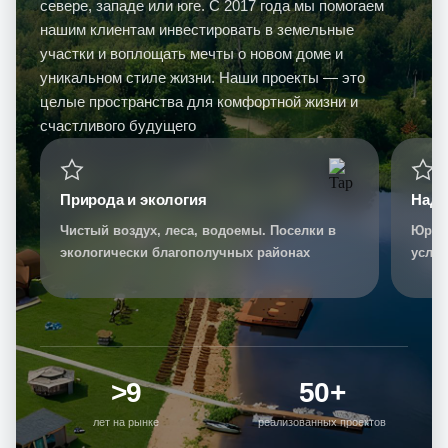
севере, западе или юге. С 2017 года мы помогаем
нашим клиентам инвестировать в земельные
участки и воплощать мечты о новом доме и
уникальном стиле жизни. Наши проекты — это
целые пространства для комфортной жизни и
счастливого будущего
Природа и экология
Наде
Чистый воздух, леса, водоемы. Поселки в
Юриди
экологически благополучных районах
услов
выбо
>9
50+
лет на рынке
реализованных проектов