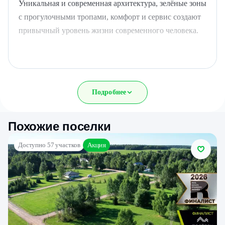
Уникальная и современная архитектура, зелёные зоны
с прогулочными тропами, комфорт и сервис создают
привычный уровень жизни современного человека.
Преимущества:
Закрытая территория посёлка:
Подробнее
Современная въездная группа разработана лучшими
дизайнерами и архитекторами.
Похожие поселки
Ограждение по периметру посёлка подарит вам
ощущения чувства безопасности и комфорта.
Акция
Доступно 57 участков
Променад:
Что может быть лучше прогулок в самом сердце
многовекового леса?
Здесь вы сможете насладиться уединением с
природой и тишиной.
Жители посёлка могут пользоваться инфраструктурой