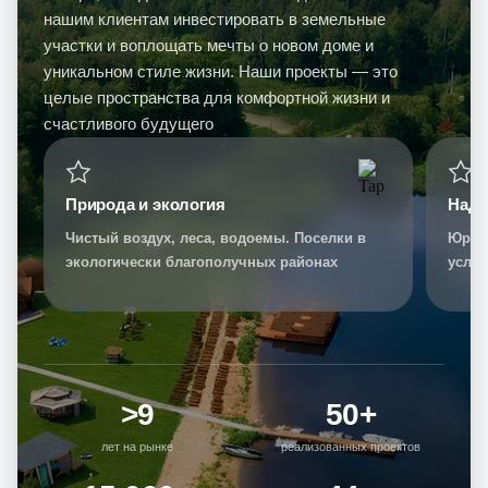
нашим клиентам инвестировать в земельные
участки и воплощать мечты о новом доме и
уникальном стиле жизни. Наши проекты — это
целые пространства для комфортной жизни и
счастливого будущего
Природа и экология
Наде
Чистый воздух, леса, водоемы. Поселки в
Юриди
экологически благополучных районах
услов
выбо
>9
50+
лет на рынке
реализованных проектов