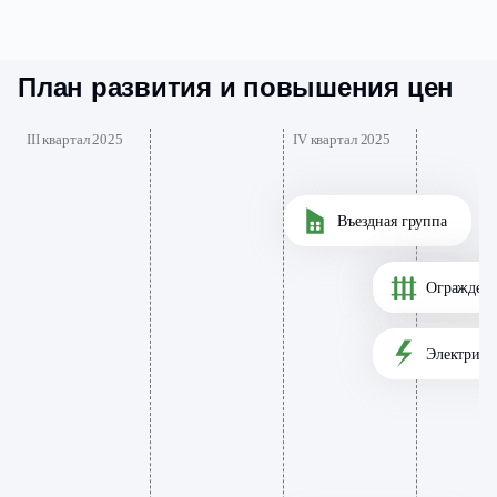
План развития и повышения цен
III квартал 2025
IV квартал 2025
Въездная группа
Дорога
Огражден
Электриф