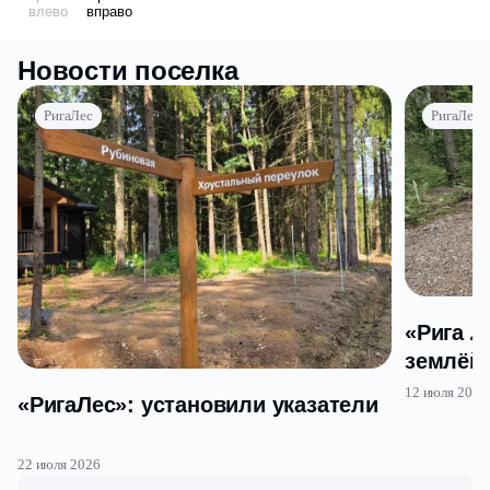
Новости поселка
РигаЛес
РигаЛес
«Рига Л
землёй
12 июля 2026
«РигаЛес»: установили указатели
22 июля 2026