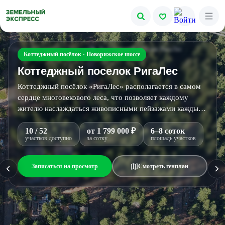
Все фото
Главная
●
Земельные участки
●
Коттеджный поселок РигаЛес
Коттеджный посёлок · Новорижское шоссе
Коттеджный поселок РигаЛес
Коттеджный посёлок «РигаЛес» располагается в самом
сердце многовекового леса, что позволяет каждому
жителю наслаждаться живописными пейзажами каждый
день.
10 / 52
от 1 799 000 ₽
6–8 соток
участков доступно
за сотку
площадь участков
Записаться на просмотр
Смотреть генплан