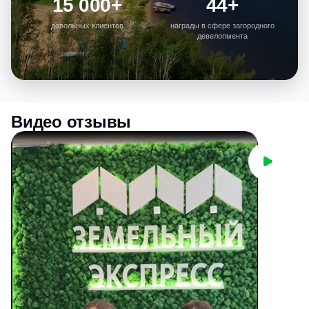
15 000+
44+
довольных клиентов
награды в сфере загородного
девелопмента
Видео отзывы