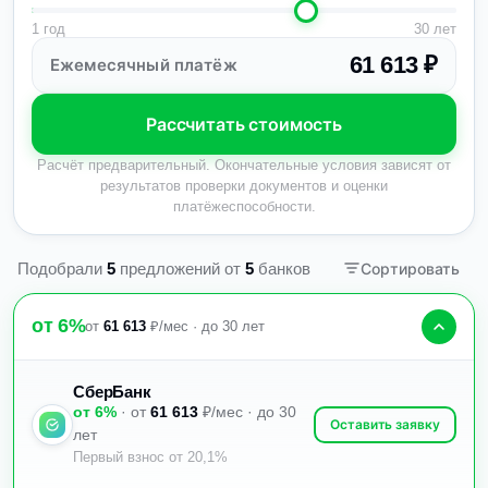
1 год
30 лет
61 613 ₽
Ежемесячный платёж
Рассчитать стоимость
Расчёт предварительный. Окончательные условия зависят от
результатов проверки документов и оценки
платёжеспособности.
Подобрали
5
предложений
от
5
банков
Сортировать
от 6%
от
61 613
₽/мес · до 30 лет
СберБанк
от 6%
· от
61 613
₽/мес · до 30
Оставить заявку
лет
Первый взнос от 20,1%