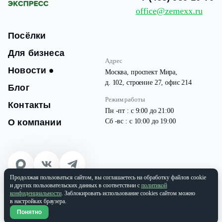
office@zemexx.ru
Посёлки
Для бизнеса
Адрес
Новости
●
Москва, проспект Мира,
д. 102, строение 27, офис 214
Блог
Режим работы
Контакты
Пн -пт : с 9:00 до 21:00
О компании
Сб -вс : с 10:00 до 19:00
Продолжая пользоваться сайтом, вы соглашаетесь на обработку файлов cookie
© 2026 Все права защищены
и других пользовательских данных в соответствии с
политикой
ООО «ЗЕМЭКС» ИНН: 9701087133 | ОГРН: 1177746937565
конфиденциальности
. Заблокировать использование cookies сайтом можно
в настройках браузера.
Политика конфиденциальности
Понятно