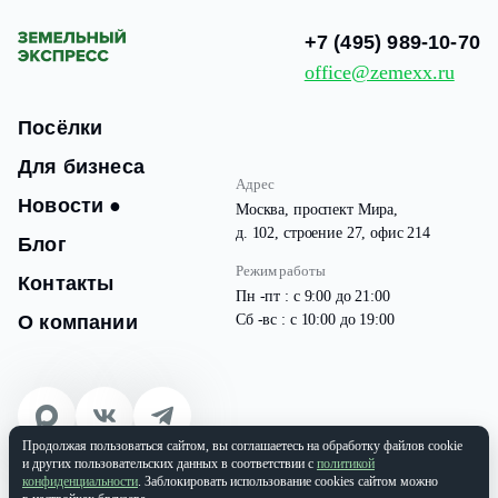
+7 (495) 989-10-70
office@zemexx.ru
Посёлки
Для бизнеса
Адрес
Новости
●
Москва, проспект Мира,
д. 102, строение 27, офис 214
Блог
Режим работы
Контакты
Пн -пт : с 9:00 до 21:00
О компании
Сб -вс : с 10:00 до 19:00
Продолжая пользоваться сайтом, вы соглашаетесь на обработку файлов cookie
© 2026 Все права защищены
и других пользовательских данных в соответствии с
политикой
ООО «ЗЕМЭКС» ИНН: 9701087133 | ОГРН: 1177746937565
конфиденциальности
. Заблокировать использование cookies сайтом можно