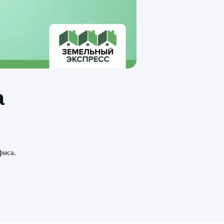
фиса
стков.
ы работы офиса.