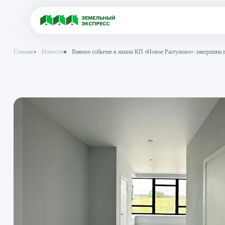
Главная
●
Новости
●
Важное событие в жизни КП «Новое Растуново»