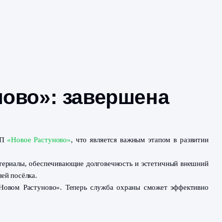
 Растуново»: заве
лке дома охраны в КП
«Новое Растуново»
, что является