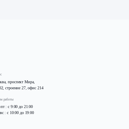
изации проекта. В ходе работ были использованы соврем
нию комфортных условий для персонала, обеспечивающего
зможности для повышения уровня безопасности и комфо
х и удобных помещениях.