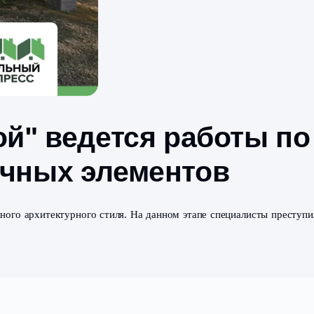
есной" ведется раб
рпичных элементо
данию единого архитектурного стиля. На данном этапе с