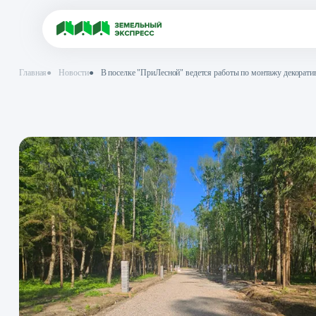
Главная
●
Новости
●
В поселке "ПриЛесной" ведется работы по мон