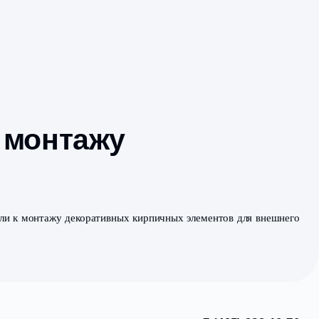
оты по монтажу
в
пециалисты преступили к монтажу декоративных кирпичн