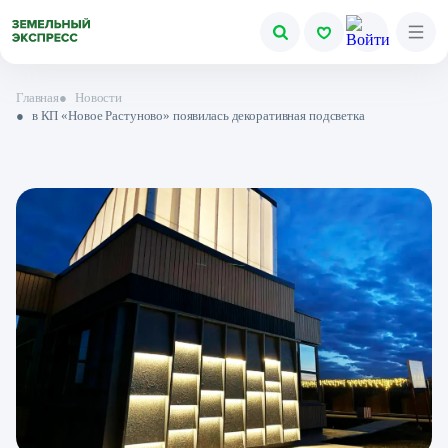
Главная
●
Новости
●
в КП «Новое Растуново» появилась декоративная подсветка