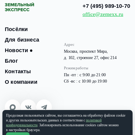
+7 (495) 989-10-70
office@zemexx.ru
Посёлки
Для бизнеса
Адрес
Новости
●
Москва, проспект Мира,
д. 102, строение 27, офис 214
Блог
Режим работы
Контакты
Пн -пт : с 9:00 до 21:00
О компании
Сб -вс : с 10:00 до 19:00
Продолжая пользоваться сайтом, вы соглашаетесь на обработку файлов cookie
© 2026 Все права защищены
и других пользовательских данных в соответствии с
политикой
ООО «ЗЕМЭКС» ИНН: 9701087133 | ОГРН: 1177746937565
конфиденциальности
. Заблокировать использование cookies сайтом можно
в настройках браузера.
Политика конфиденциальности