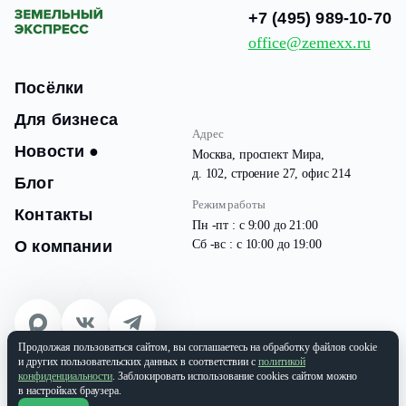
+7 (495) 989-10-70
office@zemexx.ru
Посёлки
Для бизнеса
Адрес
Новости
●
Москва, проспект Мира,
д. 102, строение 27, офис 214
Блог
Режим работы
Контакты
Пн -пт : с 9:00 до 21:00
О компании
Сб -вс : с 10:00 до 19:00
Продолжая пользоваться сайтом, вы соглашаетесь на обработку файлов cookie
© 2026 Все права защищены
и других пользовательских данных в соответствии с
политикой
ООО «ЗЕМЭКС» ИНН: 9701087133 | ОГРН: 1177746937565
конфиденциальности
. Заблокировать использование cookies сайтом можно
в настройках браузера.
Политика конфиденциальности