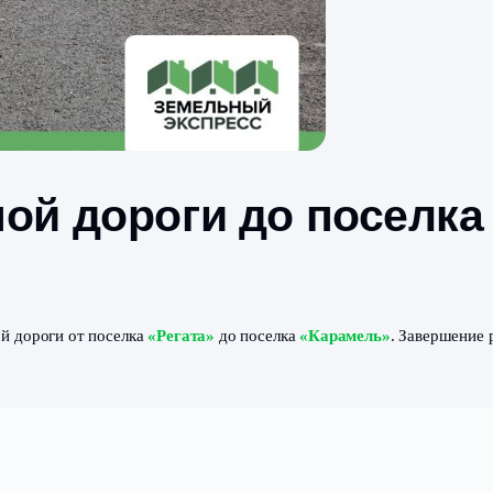
здной дороги до п
 проездной дороги от поселка
«Регата»
до поселка
«Кара