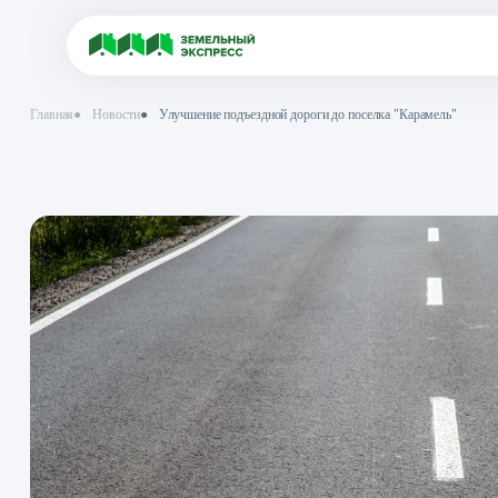
Главная
●
Новости
●
Улучшение подъездной дороги до поселка "Кар