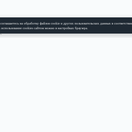
я сайтом, вы соглашаетесь на обработку файлов cookie и других пользовател
 Заблокировать использование cookies сайтом можно в настройках браузера.
Адрес
Москва, проспект Мира,
д. 102, строение 27, офис 214
Режим работы
Пн -пт : с 9:00 до 21:00