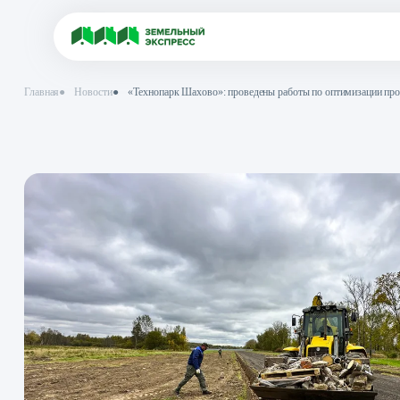
Главная
●
Новости
●
«Технопарк Шахово»: проведены работы по опт