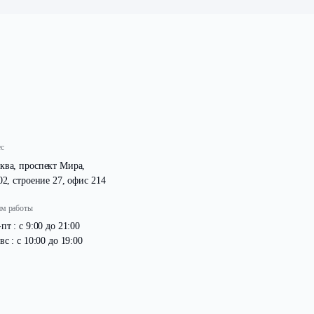
 Выполнена отсыпка территории, что позволило значител
азвития бизнеса резидентов технопарка.
беспечивают максимальную эффективность использования
Адрес
Москва, проспект Мира,