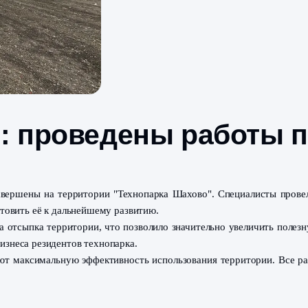
во»: проведены ра
спешно завершены на территории "Технопарка Шахово". 
ок и подготовить её к дальнейшему развитию.