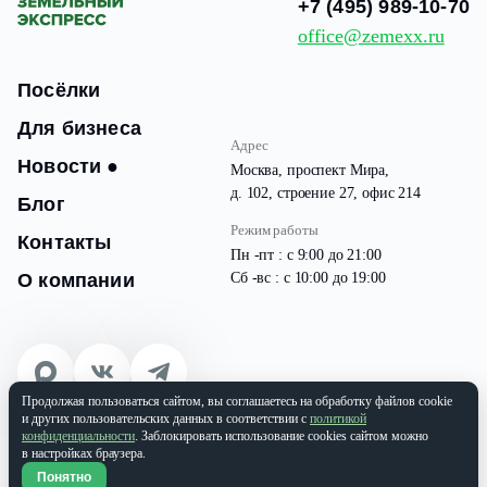
+7 (495) 989-10-70
office@zemexx.ru
Посёлки
Для бизнеса
Адрес
Новости
●
Москва, проспект Мира,
д. 102, строение 27, офис 214
Блог
Режим работы
Контакты
Пн -пт : с 9:00 до 21:00
О компании
Сб -вс : с 10:00 до 19:00
Продолжая пользоваться сайтом, вы соглашаетесь на обработку файлов cookie
© 2026 Все права защищены
и других пользовательских данных в соответствии с
политикой
ООО «ЗЕМЭКС» ИНН: 9701087133 | ОГРН: 1177746937565
конфиденциальности
. Заблокировать использование cookies сайтом можно
в настройках браузера.
Политика конфиденциальности
Понятно