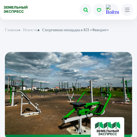
Главная
●
Новости
●
Спортивная площадка в КП «Фаворит»