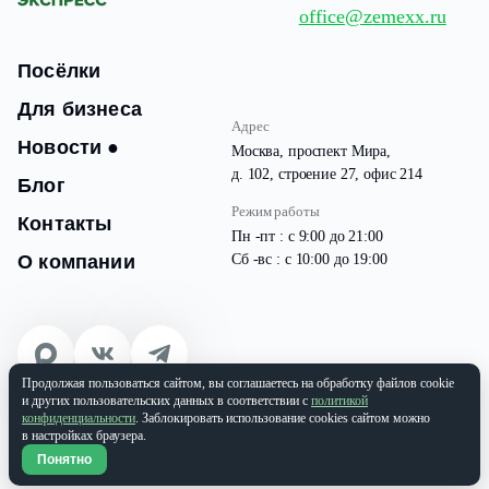
office@zemexx.ru
Посёлки
Для бизнеса
Адрес
Новости
●
Москва, проспект Мира,
д. 102, строение 27, офис 214
Блог
Режим работы
Контакты
Пн -пт : с 9:00 до 21:00
О компании
Сб -вс : с 10:00 до 19:00
Продолжая пользоваться сайтом, вы соглашаетесь на обработку файлов cookie
© 2026 Все права защищены
и других пользовательских данных в соответствии с
политикой
ООО «ЗЕМЭКС» ИНН: 9701087133 | ОГРН: 1177746937565
конфиденциальности
. Заблокировать использование cookies сайтом можно
в настройках браузера.
Политика конфиденциальности
Понятно