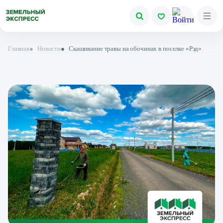
Главная
●
Новости
●
Скашивание травы на обочинах в поселке «Рэд»