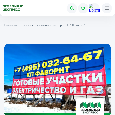
Главная
●
Новости
●
Рекламный баннер в КП "Фаворит"