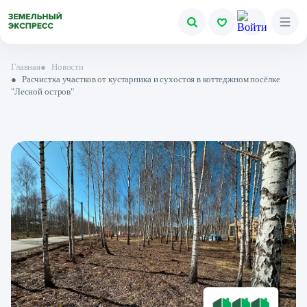
Главная
●
Новости
●
Расчистка участков от кустарника и сухостоя в коттеджном посёлке
"Лесной остров"