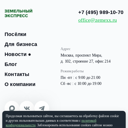
+7 (495) 989-10-70
office@zemexx.ru
Посёлки
Для бизнеса
Адрес
Новости
●
Москва, проспект Мира,
д. 102, строение 27, офис 214
Блог
Режим работы
Контакты
Пн -пт : с 9:00 до 21:00
О компании
Сб -вс : с 10:00 до 19:00
Продолжая пользоваться сайтом, вы соглашаетесь на обработку файлов cookie
© 2026 Все права защищены
и других пользовательских данных в соответствии с
политикой
ООО «ЗЕМЭКС» ИНН: 9701087133 | ОГРН: 1177746937565
конфиденциальности
. Заблокировать использование cookies сайтом можно