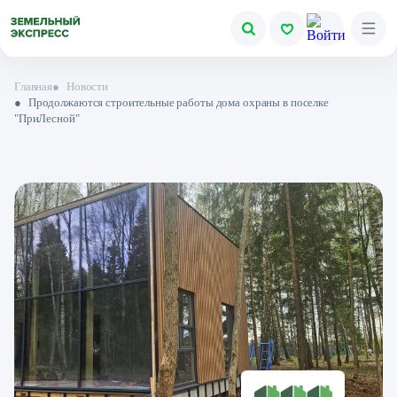
Главная
●
Новости
●
Продолжаются строительные работы дома охраны в поселке
"ПриЛесной"