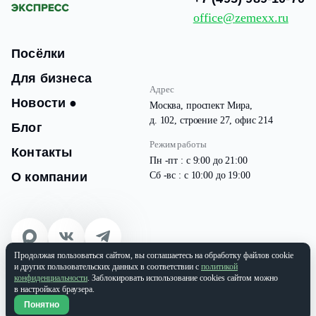
office@zemexx.ru
Посёлки
Для бизнеса
Адрес
Новости
●
Москва, проспект Мира,
д. 102, строение 27, офис 214
Блог
Режим работы
Контакты
Пн -пт : с 9:00 до 21:00
О компании
Сб -вс : с 10:00 до 19:00
Продолжая пользоваться сайтом, вы соглашаетесь на обработку файлов cookie
© 2026 Все права защищены
и других пользовательских данных в соответствии с
политикой
ООО «ЗЕМЭКС» ИНН: 9701087133 | ОГРН: 1177746937565
конфиденциальности
. Заблокировать использование cookies сайтом можно
в настройках браузера.
Политика конфиденциальности
Понятно