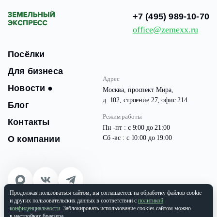
+7 (495) 989-10-70
office@zemexx.ru
Посёлки
Для бизнеса
Адрес
Новости
●
Москва, проспект Мира,
д. 102, строение 27, офис 214
Блог
Режим работы
Контакты
Пн -пт : с 9:00 до 21:00
О компании
Сб -вс : с 10:00 до 19:00
Продолжая пользоваться сайтом, вы соглашаетесь на обработку файлов cookie
© 2026 Все права защищены
и других пользовательских данных в соответствии с
политикой
ООО «ЗЕМЭКС» ИНН: 9701087133 | ОГРН: 1177746937565
конфиденциальности
. Заблокировать использование cookies сайтом можно
в настройках браузера.