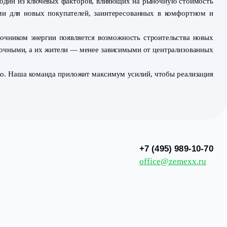
оты запланированы к завершению в 2028 году — и уже сей
ития. Появление газа кардинально улучшит качество по
вать современное газовое оборудование. В холодные зи
очниками энергии.
ой инфраструктуры — один из ключевых факторов, влияющ
лее привлекательными для новых покупателей, заинтер
уры. С надёжным источником энергии появляется возможн
нут более самодостаточными, а их жители — менее завис
 Лазурном и Грибоедово. Наша команда приложит максимум