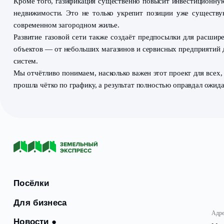
С получением технических условий, мы незамедлител
насколько серьёзно это изменит жизнь в посёлках.
Газификация — не просто инженерный проект, а ко
получат стабильное и экономичное отопление, круг
уютными и тёплыми, а расходы на коммунальные услу
Кроме того, газификация существенно повысит инве
недвижимости. Это не только укрепит позиции уже
современном загородном жилье.
Развитие газовой сети также создаёт предпосылки 
объектов — от небольших магазинов и сервисных пре
систем.
Мы отчётливо понимаем, насколько важен этот проек
прошла чётко по графику, а результат полностью опра