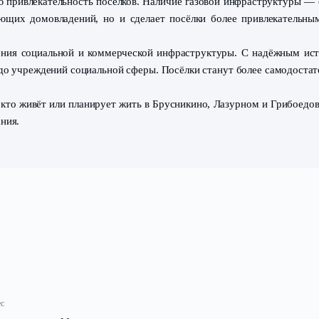
ьно приступаем к прокладке газовой магистрали. Все раб
мплексный шаг к повышению комфорта и перспектив разв
лосуточную подачу горячей воды, возможность использо
ги заметно снизятся по сравнению с альтернативными ист
стиционную привлекательность посёлков. Наличие газов
 существующих домовладений, но и сделает посёлки бо
для расширения социальной и коммерческой инфраструкт
дприятий до учреждений социальной сферы. Посёлки ста
т для всех, кто живёт или планирует жить в Брусникино,
вдал ожидания.