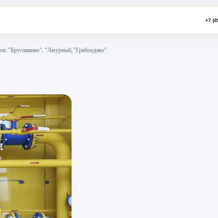
еджных посёлков: "Брусникино", "Лазурный, "Грибоедово"