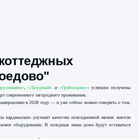
аз для коттеджных
, "Грибоедово"
теджных посёлках
«Брусникино»
,
«Лазурный»
и
«Грибое
адаёт высокий стандарт современного загородного прожив