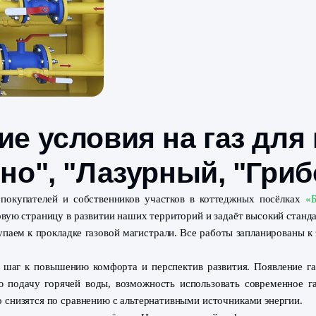
ские условия на г
икино", "Лазурный
стью для покупателей и собственников участков в кот
крывает новую страницу в развитии наших территорий и з