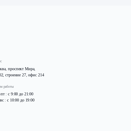
ов, для поселка
Calipso Village
.
Адрес
Москва, проспект Мира,