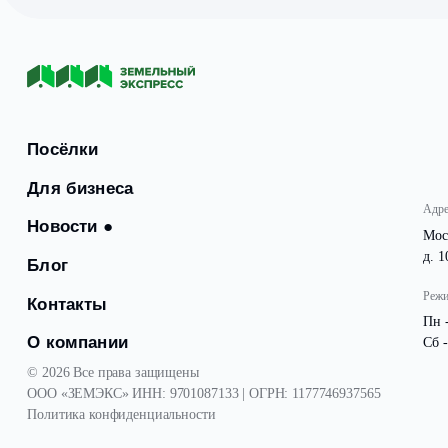
Получены градостроительные планы земельных участк
С документам, можно ознакомиться в офисе компании
Посёлки
Для бизнеса
Новости
●