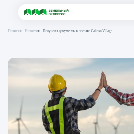
Главная
●
Новости
●
Получены документы в поселке Calipso Village