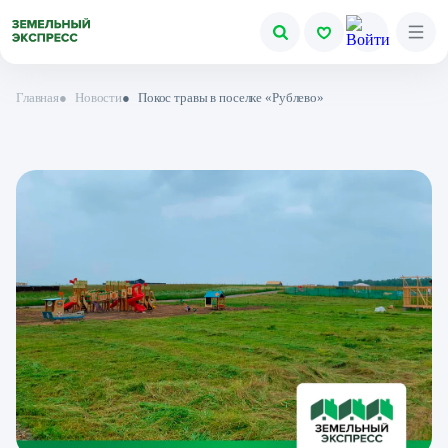
Главная
●
Новости
●
Покос травы в поселке «Рублево»