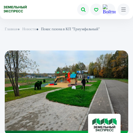
Главная
●
Новости
●
Покос газона в КП "Триумфальный"