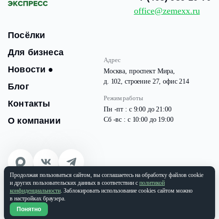
office@zemexx.ru
Посёлки
Для бизнеса
Адрес
Новости
●
Москва, проспект Мира,
д. 102, строение 27, офис 214
Блог
Режим работы
Контакты
Пн -пт : с 9:00 до 21:00
О компании
Сб -вс : с 10:00 до 19:00
Продолжая пользоваться сайтом, вы соглашаетесь на обработку файлов cookie
© 2026 Все права защищены
и других пользовательских данных в соответствии с
политикой
ООО «ЗЕМЭКС» ИНН: 9701087133 | ОГРН: 1177746937565
конфиденциальности
. Заблокировать использование cookies сайтом можно
в настройках браузера.
Политика конфиденциальности
Понятно