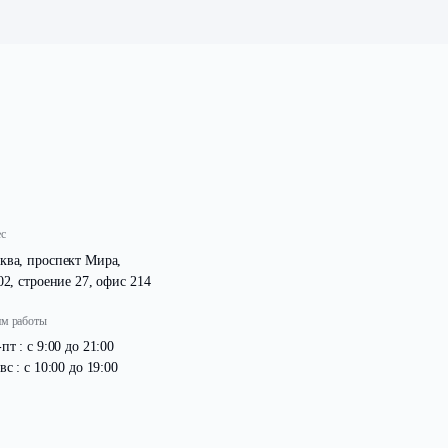
в поселке
"Форвард"
работы идут пол
Завершены работы по монтированию внешн
Уже в этом месяцев в поселке появится кругл
Адрес