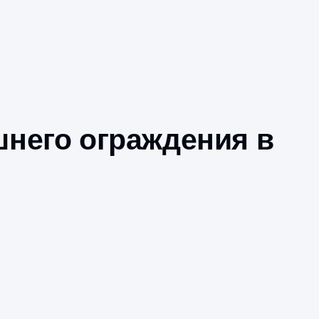
ю внешнего огражд
атели!
овость: