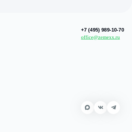
ным ходом.
его ограждения.
осуточная охрана.