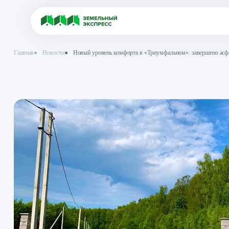
Главная
●
Новости
●
Новый уровень комфорта в «Триумфальном»: з