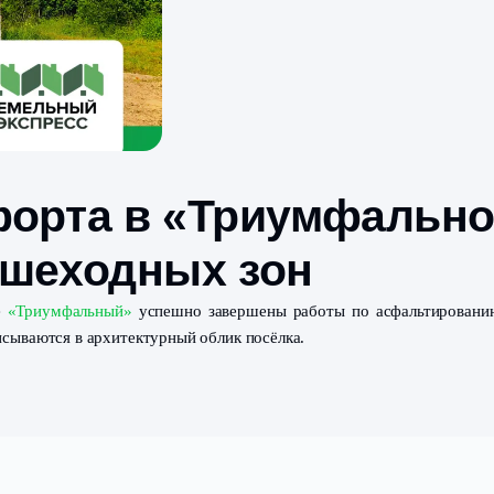
омфорта в «Триум
 пешеходных зон
ом посёлке
«Триумфальный»
успешно завершены работы 
нично вписываются в архитектурный облик посёлка.