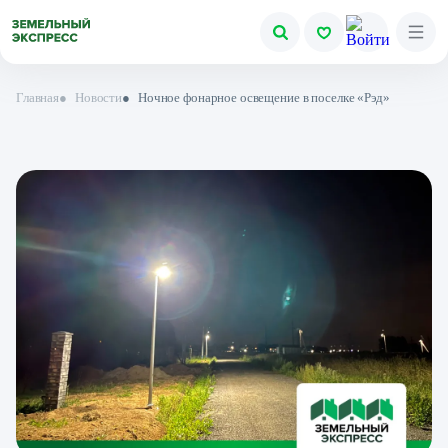
Главная
●
Новости
●
Ночное фонарное освещение в поселке «Рэд»