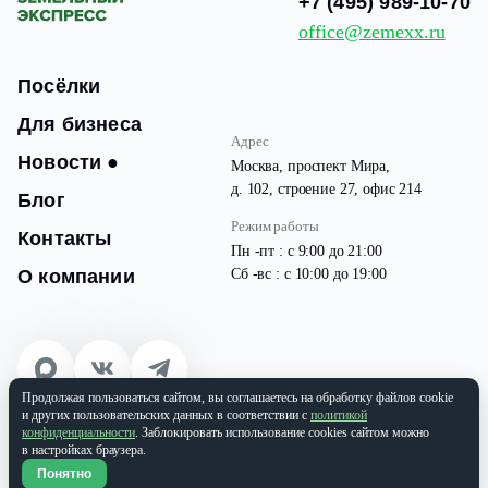
+7 (495) 989-10-70
office@zemexx.ru
Посёлки
Для бизнеса
Адрес
Новости
●
Москва, проспект Мира,
д. 102, строение 27, офис 214
Блог
Режим работы
Контакты
Пн -пт : с 9:00 до 21:00
О компании
Сб -вс : с 10:00 до 19:00
Продолжая пользоваться сайтом, вы соглашаетесь на обработку файлов cookie
© 2026 Все права защищены
и других пользовательских данных в соответствии с
политикой
ООО «ЗЕМЭКС» ИНН: 9701087133 | ОГРН: 1177746937565
конфиденциальности
. Заблокировать использование cookies сайтом можно
в настройках браузера.
Политика конфиденциальности
Понятно