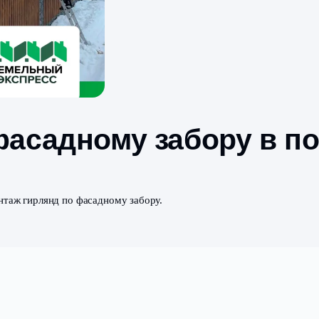
по фасадному забо
одится монтаж гирлянд по фасадному забору.