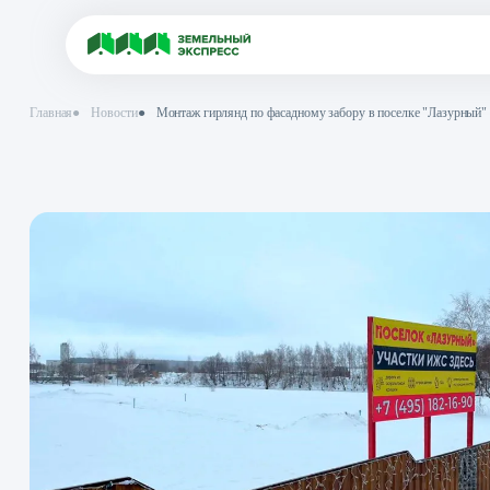
Главная
●
Новости
●
Монтаж гирлянд по фасадному забору в поселк