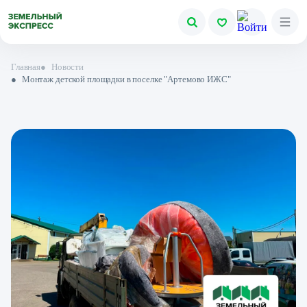
Главная
●
Новости
●
Монтаж детской площадки в поселке "Артемово ИЖС"