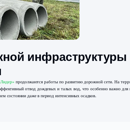
рожной инфрастру
ития
м посёлке
«Лидер»
продолжаются работы по развитию доро
еспечат эффективный отвод дождевых и талых вод, что 