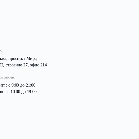
ги в хорошем состоянии даже в период интенсивных осадк
Адрес
Москва, проспект Мира,
д. 102, строение 27, офис 214