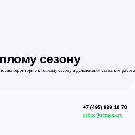
ок к тёплому сезон
 въездной группе, готовим территорию к тёплому сезону 