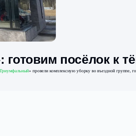
й»: готовим посёл
 посёлке «
Триумфальный
» провели комплексную уборку во