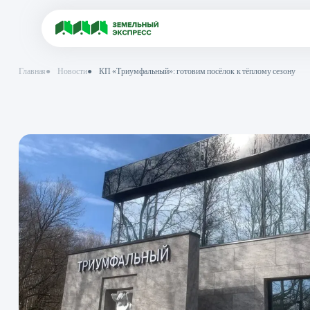
Главная
●
Новости
●
КП «Триумфальный»: готовим посёлок к тёпло