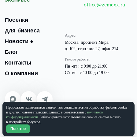
office@zemexx.ru
Посёлки
Для бизнеса
Адрес
Новости
●
Москва, проспект Мира,
д. 102, строение 27, офис 214
Блог
Режим работы
Контакты
Пн -пт : с 9:00 до 21:00
О компании
Сб -вс : с 10:00 до 19:00
Продолжая пользоваться сайтом, вы соглашаетесь на обработку файлов cookie
© 2026 Все права защищены
и других пользовательских данных в соответствии с
политикой
ООО «ЗЕМЭКС» ИНН: 9701087133 | ОГРН: 1177746937565
конфиденциальности
. Заблокировать использование cookies сайтом можно
в настройках браузера.
Политика конфиденциальности
Понятно