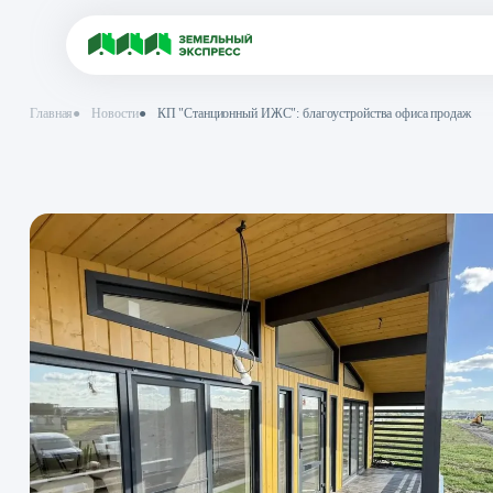
Главная
●
Новости
●
КП "Станционный ИЖС": благоустройства офи