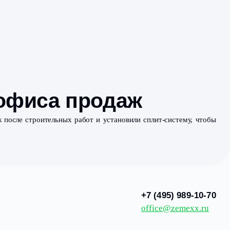
йства офиса прод
уборку офиса продаж после строительных работ и устано