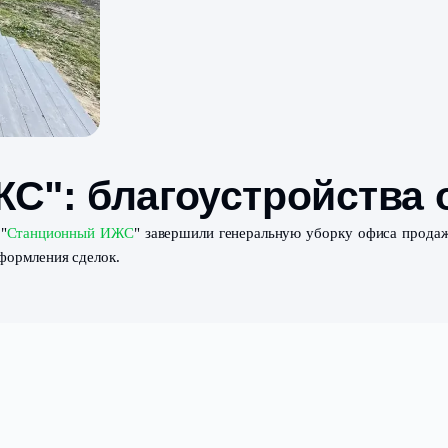
 ИЖС": благоустро
м поселке "
Станционный ИЖС
" завершили генеральную 
встреч и оформления сделок.