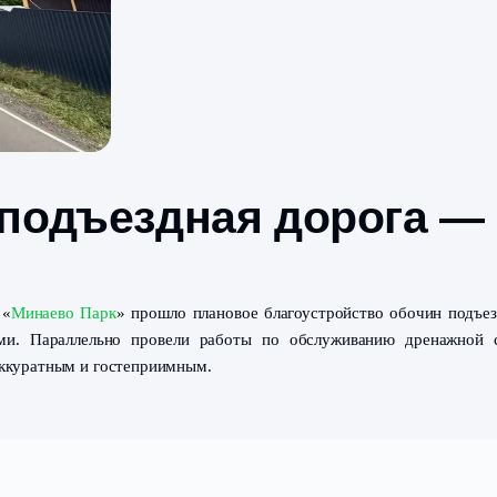
к»: подъездная дор
м поселке «
Минаево Парк
» прошло плановое благоустро
асаждениями. Параллельно провели работы по обслуж