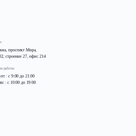
 в поселок аккуратным и гостеприимным.
Адрес
Москва, проспект Мира,
д. 102, строение 27, офис 214
Режим работы