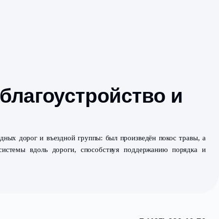
ога — благоустрой
йство обочин подъездных дорог и въездной группы: был 
иванию дренажной системы вдоль дороги, способству