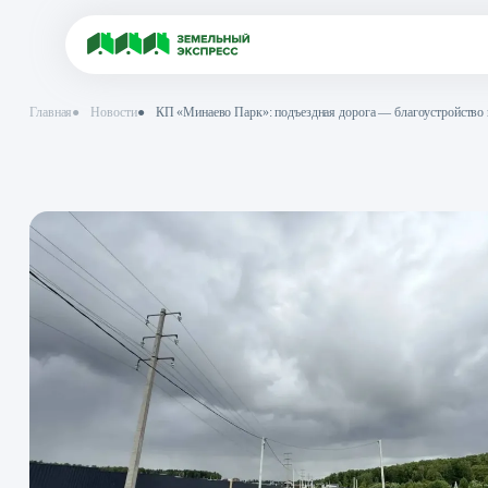
Главная
●
Новости
●
КП «Минаево Парк»: подъездная дорога — благ