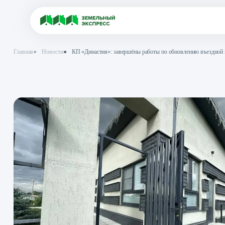
Главная
●
Новости
●
КП «Династия»: завершёны работы по обновле