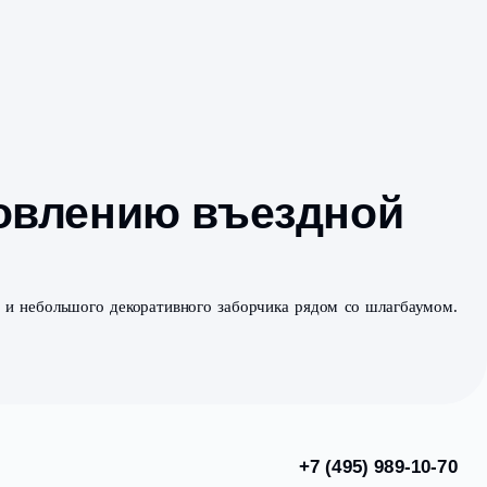
 по обновлению въ
олируемым доступом и небольшого декоративного заборч