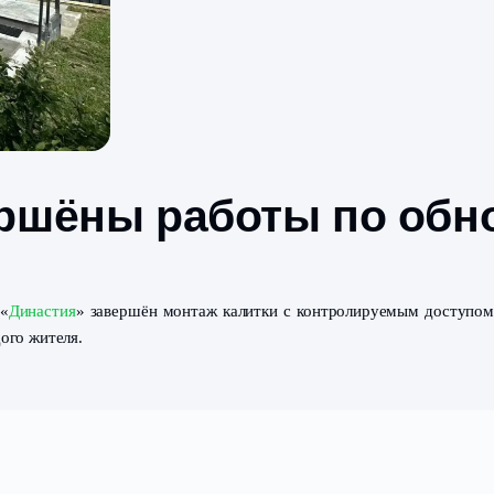
завершёны работы
м поселке «
Династия
» завершён монтаж калитки с контр
е для каждого жителя.