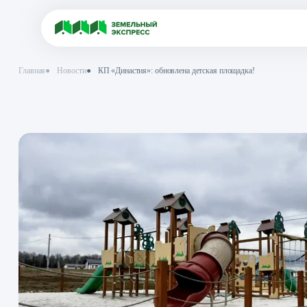
Главная
●
Новости
●
КП «Династия»: обновлена детская площадка!