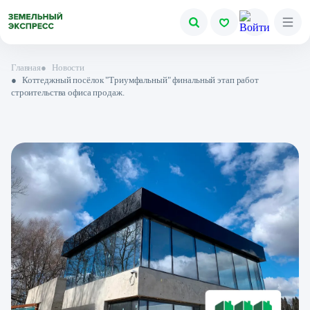
Главная
●
Новости
●
Коттеджный посёлок "Триумфальный" финальный этап работ
строительства офиса продаж.