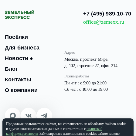
+7 (495) 989-10-70
office@zemexx.ru
Посёлки
Для бизнеса
Адрес
Новости
●
Москва, проспект Мира,
д. 102, строение 27, офис 214
Блог
Режим работы
Контакты
Пн -пт : с 9:00 до 21:00
О компании
Сб -вс : с 10:00 до 19:00
Продолжая пользоваться сайтом, вы соглашаетесь на обработку файлов cookie
© 2026 Все права защищены
и других пользовательских данных в соответствии с
политикой
ООО «ЗЕМЭКС» ИНН: 9701087133 | ОГРН: 1177746937565
конфиденциальности
. Заблокировать использование cookies сайтом можно