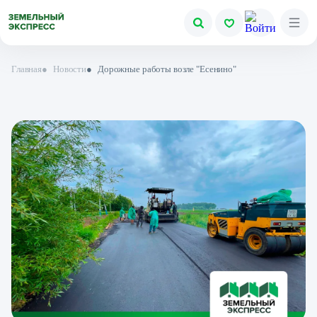
Главная
●
Новости
●
Дорожные работы возле "Есенино"