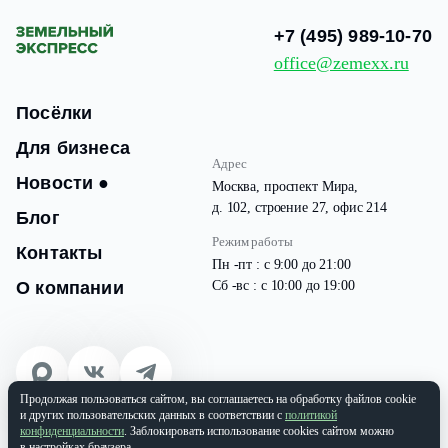
+7 (495) 989-10-70
office@zemexx.ru
Посёлки
Для бизнеса
Адрес
Новости
●
Москва, проспект Мира,
д. 102, строение 27, офис 214
Блог
Режим работы
Контакты
Пн -пт : с 9:00 до 21:00
О компании
Сб -вс : с 10:00 до 19:00
Продолжая пользоваться сайтом, вы соглашаетесь на обработку файлов cookie
© 2026 Все права защищены
и других пользовательских данных в соответствии с
политикой
ООО «ЗЕМЭКС» ИНН: 9701087133 | ОГРН: 1177746937565
конфиденциальности
. Заблокировать использование cookies сайтом можно
в настройках браузера.