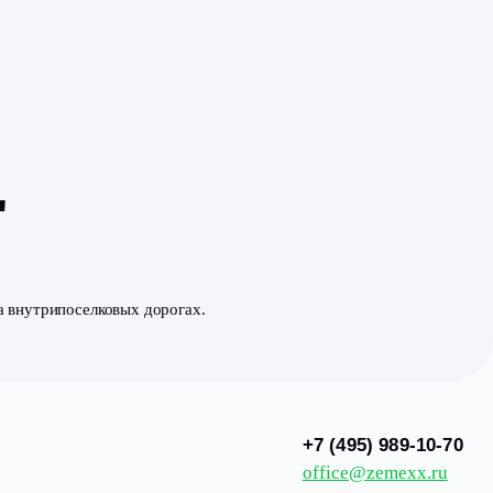
овой-2"
укатывают катком на внутрипоселковых дорогах.