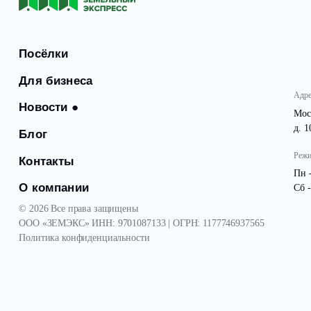
полным ходом идут работы по строительству объездн
Посёлки
Для бизнеса
Новости
●
Блог
Контакты