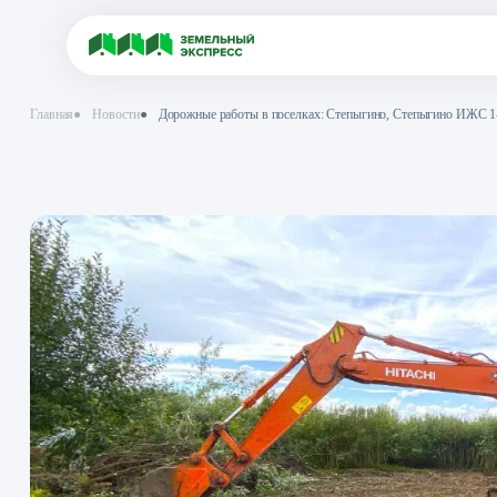
Главная
●
Новости
●
Дорожные работы в поселках: Степыгино, Сте