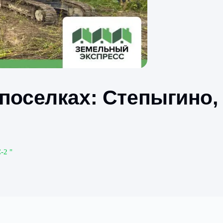
 в поселках: Степ
ыгино ИЖС-2
"