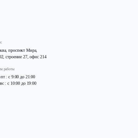
телям на новой, современной площадке!
Адрес
Москва, проспект Мира,
д. 102, строение 27, офис 214
Режим работы