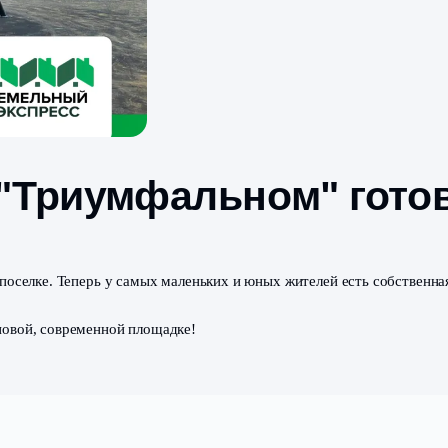
а в "Триумфальном
ьный
"
!
ощадку в поселке. Теперь у самых маленьких и юных жител