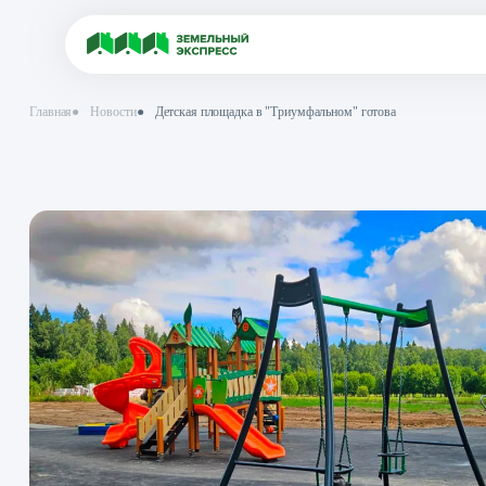
Главная
●
Новости
●
Детская площадка в "Триумфальном" готова