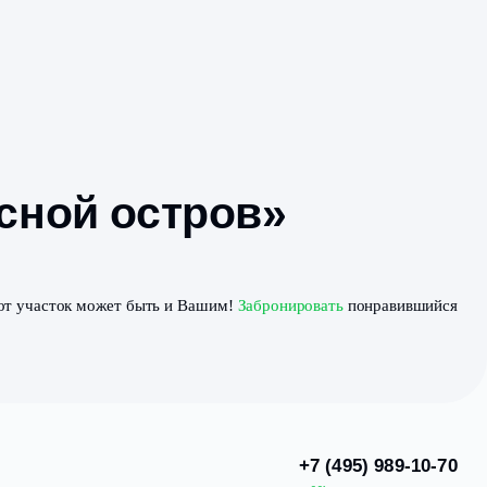
лке «Лесной остров
стки от сухостоя. Этот участок может быть и Вашим!
Заб