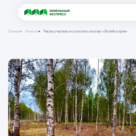
Главная
●
Новости
●
Чистка участков от сухостоя в поселке «Лесной