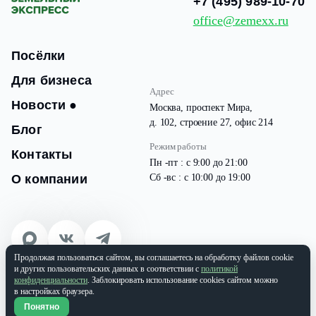
+7 (495) 989-10-70
office@zemexx.ru
Посёлки
Для бизнеса
Адрес
Новости
●
Москва, проспект Мира,
д. 102, строение 27, офис 214
Блог
Режим работы
Контакты
Пн -пт : с 9:00 до 21:00
О компании
Сб -вс : с 10:00 до 19:00
Продолжая пользоваться сайтом, вы соглашаетесь на обработку файлов cookie
© 2026 Все права защищены
и других пользовательских данных в соответствии с
политикой
ООО «ЗЕМЭКС» ИНН: 9701087133 | ОГРН: 1177746937565
конфиденциальности
. Заблокировать использование cookies сайтом можно
в настройках браузера.
Политика конфиденциальности
Понятно